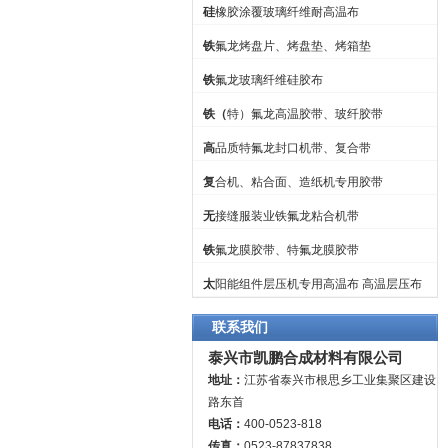
硅橡胶涂覆玻璃纤维耐高温布
铁氟龙烤盘片、烤盘垫、烤箱垫
铁氟龙玻璃纤维硅胶布
铁（特）氟龙高温胶带、玻纤胶带
高品质特氟龙封口机带、复合带
复合机、粘合面、造纸机专用胶带
无接缝服装业铁氟龙粘合机带
铁氟龙膜胶带、特氟龙膜胶带
太阳能组件层压机专用高温布 高温层压布
联系我们
泰兴市凯鹏合成材料有限公司
地址：
江苏省泰兴市根思乡工业集聚区建设
路东首
电话：
400-0523-818
传真：
0523-87837838