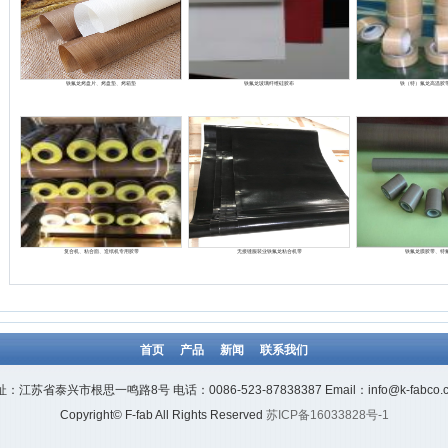
铁氟龙烤盘片、烤盘垫、烤箱垫
铁氟龙玻璃纤维硅胶布
铁（特）氟龙高温胶
复合机、粘合面、造纸机专用胶带
无接缝服装业铁氟龙粘合机带
铁氟龙膜胶带、特
首页
产品
新闻
联系我们
：江苏省泰兴市根思一鸣路8号 电话：0086-523-87838387 Email：info@k-fabco.
Copyright© F-fab All Rights Reserved
苏ICP备16033828号-1