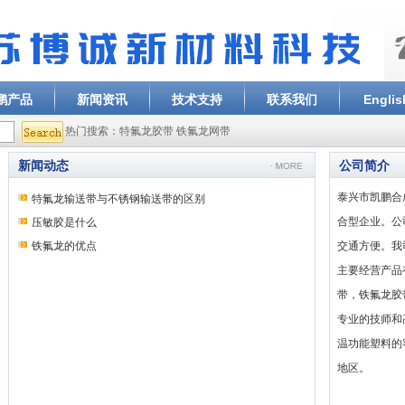
特
鹏产品
新闻资讯
技术支持
联系我们
Englis
热门搜索：特氟龙胶带 铁氟龙网带
新闻动态
公司简介
泰兴市凯鹏合
更多
特氟龙输送带与不锈钢输送带的区别
合型企业。公
压敏胶是什么
铁氟龙的优点
交通方便。我
主要经营产品
带，铁氟龙胶
专业的技师和
温功能塑料的
地区。