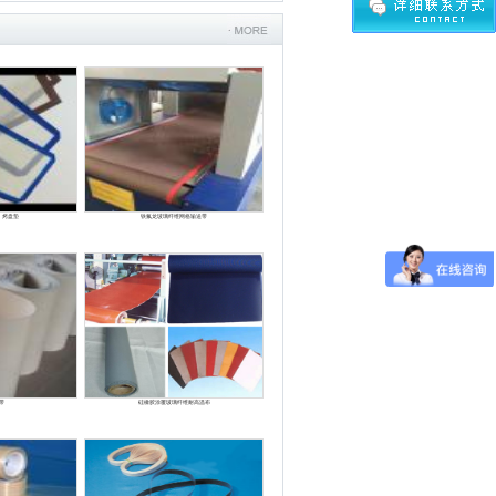
更多
、烤盘垫
铁氟龙玻璃纤维网格输送带
带
硅橡胶涂覆玻璃纤维耐高温布