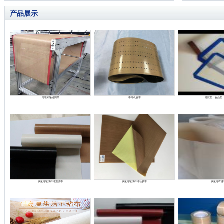
产品展示
熔喷布输送网带
串焊机皮带
硅胶垫、食品垫
铁氟龙玻璃纤维浸渍布
铁氟龙玻璃纤维粘胶带
铁氟龙有缝